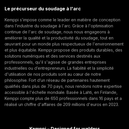
(opens in a new tab)
Trafimet
Le précurseur du soudage à l'arc
(opens in a new tab)
Kemppi s’impose comme le leader en matière de conception
S'abonner
dans l’industrie du soudage à l'arc. Grâce à l'optimisation
continue de l'arc de soudage, nous nous engageons à
En vous abonnant, vous acceptez de recevoir des e-
améliorer la qualité et la productivité du soudage, tout en
mails marketing de Kemppi.
œuvrant pour un monde plus respectueux de l'environnement
et plus équitable. Kemppi propose des produits durables, des
solutions numériques et des services destinés aux
professionnels, qu'il s'agisse de grandes entreprises
industrielles ou d’entrepreneurs. La fiabilité et la simplicité
d'utilisation de nos produits sont au cœur de notre
philosophie. Fort d’un réseau de partenaires hautement
qualifiés dans plus de 70 pays, nous rendons notre expertise
accessible à l'échelle mondiale. Basée à Lahti, en Finlande,
Kemppi compte plus de 650 professionnels dans 16 pays et a
réalisé un chiffre d'affaires de 209 millions d'euros en 2023.
Kemppi – Designed for welders