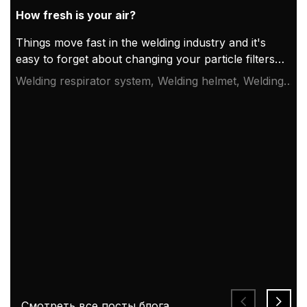
How fresh is your air?
Things move fast in the welding industry and it's
easy to forget about changing your particle filters.
But sometimes small things can make a big
Welding respirator system, Welding helmet, Welding
difference. Let's take a closer look at three reasons
mask, Welding safety, Work safety
why changing particle filters regularly is very
important.
Смотреть все посты блога