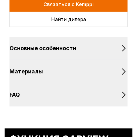
Связаться с Kemppi
шланга для RSA 230,
расходомер, кожаный ремень с
набивкой.
Найти дилера
Основные особенности
Материалы
FAQ