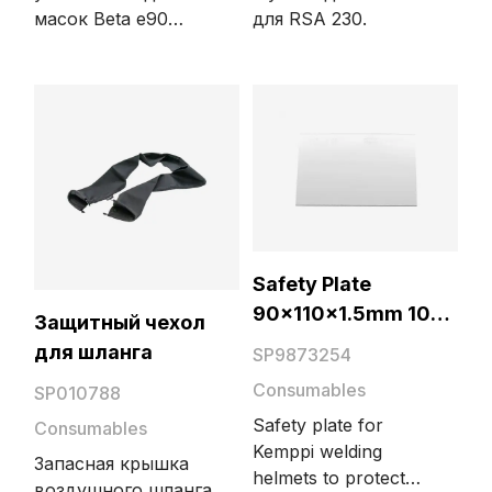
масок Beta e90
для RSA 230.
оптимален для
fresh air.
сварочной маски с
респиратором, при
этом остается
место, например,
для сварочной
куртки. В
комплекте с
сумкой идут как
ручки для
Safety Plate
переноски, так и
90x110x1.5mm 10
плечевой ремень.
Защитный чехол
Стильный черный
pcs
для шланга
SP9873254
цвет удобен в
Consumables
использовании на
SP010788
производстве или
Safety plate for
Consumables
в путешествиях.
Kemppi welding
Запасная крышка
Размеры снизу:
helmets to protect
воздушного шланга