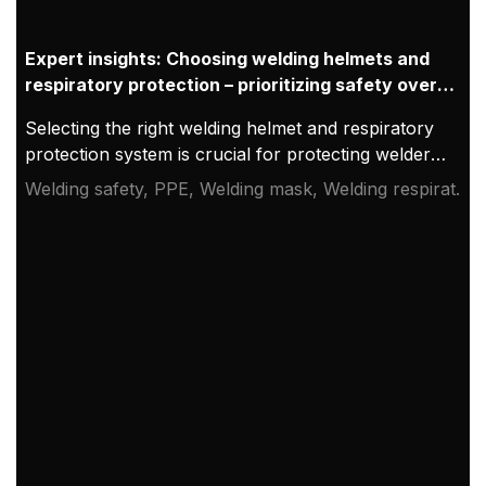
Expert insights: Choosing welding helmets and
respiratory protection – prioritizing safety over
cost
Selecting the right welding helmet and respiratory
protection system is crucial for protecting welders
in high-risk environments. While cost may factor
Welding safety, PPE, Welding mask, Welding respirator
into decisions, the need for effective, high-quality
system
protection should always come first.