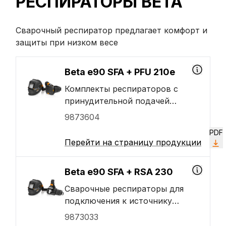
РЕСПИРАТОРЫ BETA
Сварочный респиратор предлагает комфорт и
защиты при низком весе
Beta e90 SFA + PFU 210e
Комплекты респираторов с
принудительной подачей
воздуха класса TH2 с
9873604
решениями для фильтрации как
PDF
твердых частиц, так и газа. В
Перейти на страницу продукции
комплект входит сварочная
маска Beta e90 SFA,
Beta e90 SFA + RSA 230
автоматически затемняющийся
светофильтр SA 60B,
Сварочные респираторы для
респиратор PFU 210e с
подключения к источнику
принудительной подачей
воздуха для дыхания. В
9873033
воздуха, воздушный шланг,
комплект входит сварочная