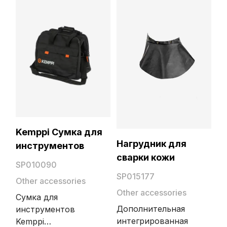
объектива
объектива
составляет 51х108
составляет 51х108
мм.
мм.
Kemppi Сумка для
Нагрудник для
инструментов
сварки кожи
SP010090
SP015177
Other accessories
Other accessories
Сумка для
Дополнительная
инструментов
интегрированная
Kemppi