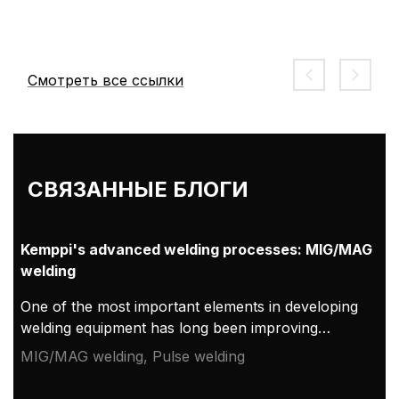
Смотреть все ссылки
СВЯЗАННЫЕ БЛОГИ
Kemppi's advanced welding processes: MIG/MAG
welding
One of the most important elements in developing
welding equipment has long been improving
welding processes and creating new process
MIG/MAG welding, Pulse welding
variations. Modern measurement and arc control
methods have made a wide range of variations in