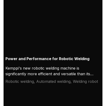
MIG brazing. The welding characteristics of MAX
Cool have been fine-tuned to allow high-quality
root pass and thin sheet welding.
Power and Performance for Robotic Welding
Kemppi's new robotic welding machine is
significantly more efficient and versatile than its
predecessors. The AX MIG Welder is designed to
Robotic welding, Automated welding, Welding robot
maximize the potential of any robotic welding
system – it offers powerful uninterrupted
performance, an easy-to-use interface, and high-
quality welds for more productive robotic arc