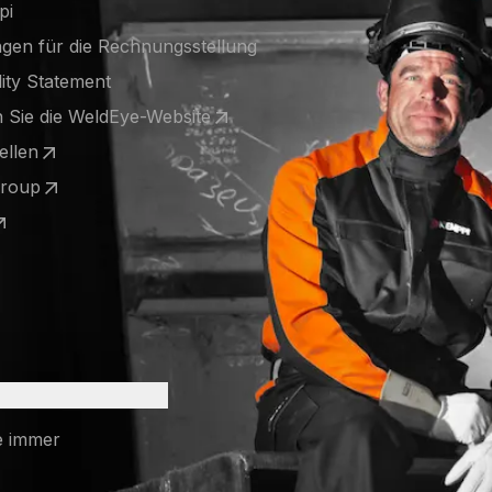
pi
gen für die Rechnungsstellung
lity Statement
 Sie die WeldEye-Website
 a new tab)
ellen
 a new tab)
Group
 a new tab)
 a new tab)
e immer