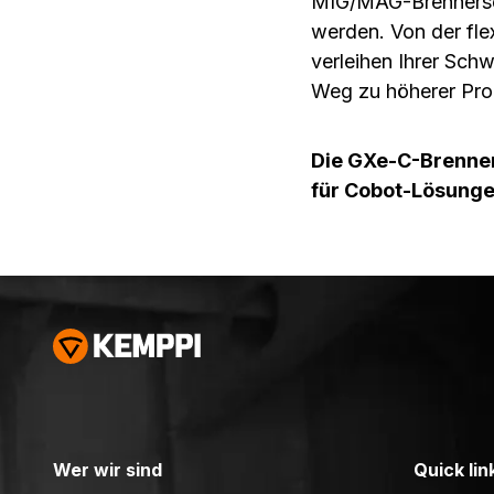
MIG/MAG-Brennerseri
werden. Von der fle
verleihen Ihrer Sc
Weg zu höherer Prod
Die GXe-C-Brenner
für Cobot-Lösunge
Wer wir sind
Quick lin