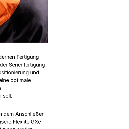
ernen Fertigung
der Serienfertigung
sitionierung und
 eine optimale
n
 soll.
ch dem Anschließen
sere Flexlite GXe