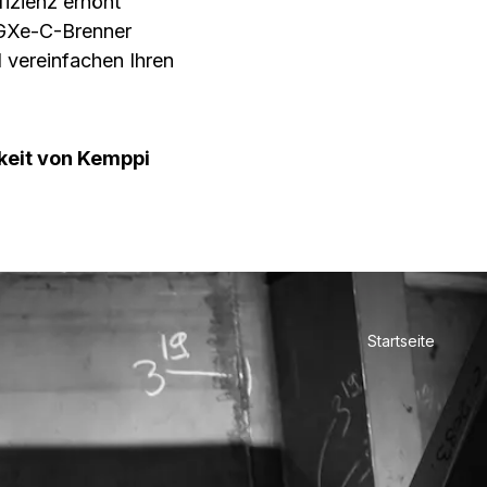
izienz erhöht
e GXe-C-Brenner
 vereinfachen Ihren
keit von Kemppi
Startseite