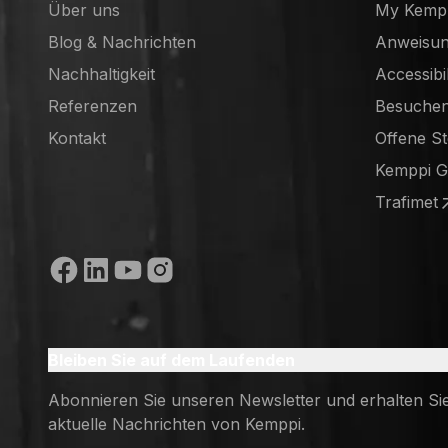
Über uns
My Kemp
Blog & Nachrichten
Anweisun
Nachhaltigkeit
Accessibi
Referenzen
Besuchen
(opens in
Kontakt
Offene St
(opens in
Kemppi 
(opens in
Trafimet
(opens in
Soziale Medien
Bleiben Sie auf dem Laufenden
Abonnieren Sie unseren Newsletter und erhalten Si
aktuelle Nachrichten von Kemppi.