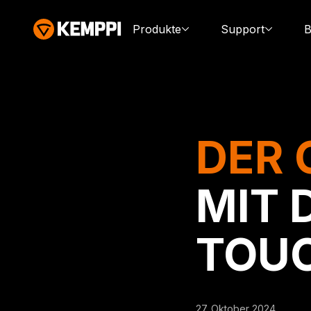
Produkte
Support
B
DER 
MIT 
TOU
27. Oktober 2024