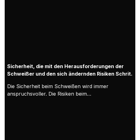
Sicherheit, die mit den Herausforderungen der
Schweißer und den sich ändernden Risiken Schritt
hält
Die Sicherheit beim Schweißen wird immer
anspruchsvoller. Die Risiken beim
Lichtbogenschweißen bleiben konstant, aber die
modernen Arbeitsbedingungen bedeuten, dass sich
die Gefährdung über längere Schichten und in
engeren Räumen verschärfen kann. Folglich muss
die PSA zum Schweißen sowohl als Schutz für
den Schweißer als auch als Nachweis für die