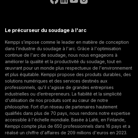
(opens in a new tab)
défense
Postes ouverts
Select contact type
Revendeur
Intégrateur
Utilisateur final
(opens in a new tab)
Kemppi Group
Eurosatory 2026 a mis en lumière une évolution
Adresse e-mail
(opens in a new tab)
claire de l’industrie de défense moderne. Si les
Trafimet
Le précurseur du soudage à l'arc
systèmes de défense deviennent de plus en plus
(opens in a new tab)
Digitalisation, Innovation
numériques, connectés et autonomes, leur
Kemppi s’impose comme le leader en matière de conception
S'abonner
fondement reste profondément matériel. Des
dans l’industrie du soudage à l'arc. Grâce à l'optimisation
véhicules blindés aux systèmes d’artillerie, en
continue de l'arc de soudage, nous nous engageons à
En vous abonnant, vous acceptez de recevoir des e-
passant par la résilience industrielle, la qualité des
améliorer la qualité et la productivité du soudage, tout en
mails marketing de Kemppi.
œuvrant pour un monde plus respectueux de l'environnement
soudures et les structures métalliques, l’acier, les
et plus équitable. Kemppi propose des produits durables, des
procédés de fabrication et la rigueur de production
solutions numériques et des services destinés aux
demeurent au cœur de la préparation
professionnels, qu'il s'agisse de grandes entreprises
opérationnelle.
industrielles ou d’entrepreneurs. La fiabilité et la simplicité
d'utilisation de nos produits sont au cœur de notre
philosophie. Fort d’un réseau de partenaires hautement
qualifiés dans plus de 70 pays, nous rendons notre expertise
accessible à l'échelle mondiale. Basée à Lahti, en Finlande,
Kemppi compte plus de 650 professionnels dans 16 pays et a
How AI Supports Quality, Traceability, and
réalisé un chiffre d'affaires de 209 millions d'euros en 2023.