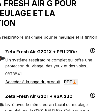
 FRESH AIR G POUR
EULAGE ET LA
TION
 respiratoire maximale pour le meulage et la finition
Zeta Fresh Air G201X + PFU 210e
Un système respiratoire complet qui offre une
protection du visage, des yeux et des voies
respiratoires tout en offrant un maximum de
9873841
confort et de facilité d'utilisation. Cette version
Accéder à la page du produit
PDF
comprend une unité de filtrage motorisée pour
une protection respiratoire de niveau TH3, une
grande visière facile à changer avec un grand
Zeta Fresh Air G201 + RSA 230
champ de vision, un filtre de soudage à
Livré avec le même écran facial de meulage
assombrissement automatique de premier
complet que le G201 PFU210e. Cette version