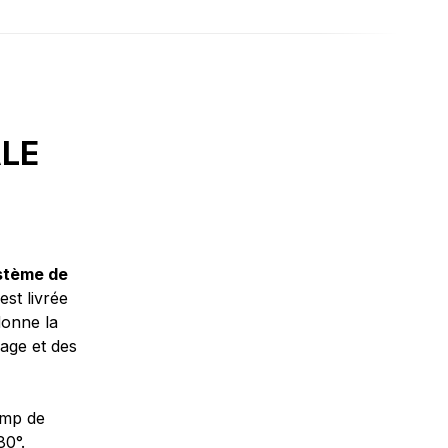
ALE
stème de
est livrée
onne la
sage et des
amp de
80°.