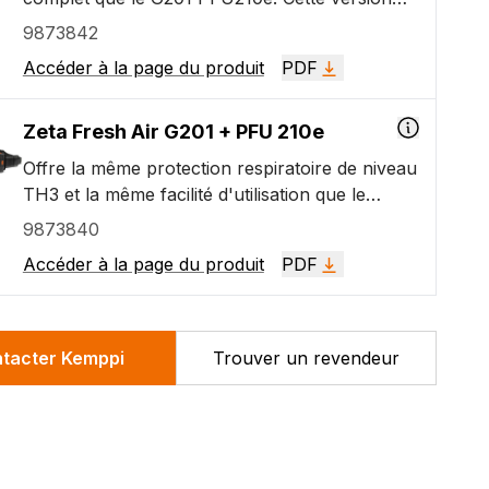
ordre et des lampes de travail à LED
dispose d'une unité d'apport d'air externe
9873842
automatiques intégrées pour une meilleure
montée sur ceinture et elle n'inclut pas les
visibilité pendant l'inspection.
Accéder à la page du produit
PDF
lampes de travail à LED intégrée.
Zeta Fresh Air G201 + PFU 210e
Offre la même protection respiratoire de niveau
TH3 et la même facilité d'utilisation que le
G201x PFU210e. Cette version n'inclut pas les
9873840
lampes de travail à LED automatiques intégrées.
Accéder à la page du produit
PDF
tacter Kemppi
Trouver un revendeur