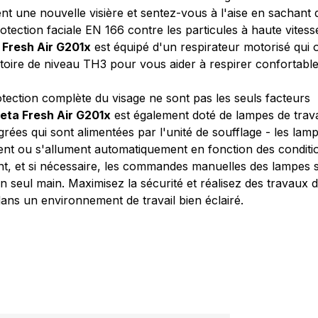
ent une nouvelle visière et sentez-vous à l'aise en sachant
tection faciale EN 166 contre les particules à haute vitess
 Fresh Air G201x
est équipé d'un respirateur motorisé qui 
atoire de niveau TH3 pour vous aider à respirer confortabl
protection complète du visage ne sont pas les seuls facteurs
eta Fresh Air G201x
est également doté de lampes de trava
rées qui sont alimentées par l'unité de soufflage - les lam
nent ou s'allument automatiquement en fonction des conditi
nt, et si nécessaire, les commandes manuelles des lampes s
n seul main. Maximisez la sécurité et réalisez des travaux 
dans un environnement de travail bien éclairé.