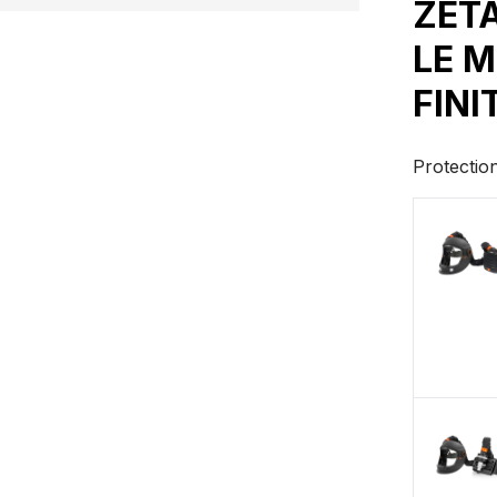
ZETA
LE M
FINI
Protection