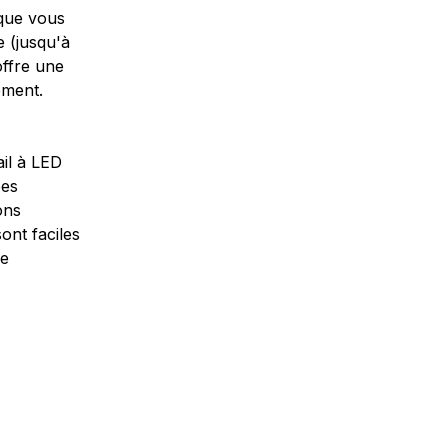
 que vous
e (jusqu'à
offre une
ement.
il à LED
pes
ons
ont faciles
de