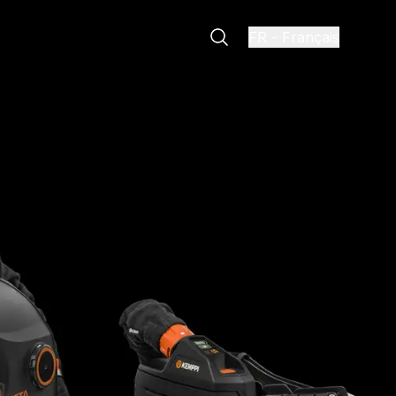
FR
-
Français