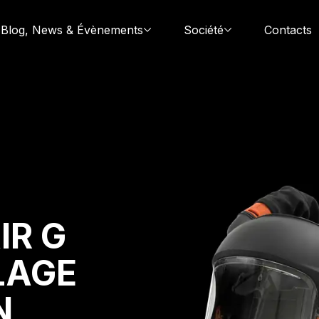
Blog, News & Évènements
Société
Contacts
IR G
LAGE
N