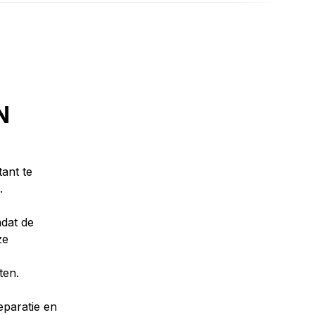
N
ant te
.
dat de
ze
tten.
paratie en