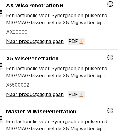
AX WisePenetration R
Een lasfunctie voor Synergisch en pulserend
MIG/MAG-lassen met de X8 Mig welder bij
staal, SS en Alu die de inbrandingsdiepte
AX20000
waarborgt ongeacht variaties in de afstand
Naar productpagina gaan
PDF
tussen het draadmondstuk en het
werkoppervlak. Houdt de lasstroom stabiel
onder alle omstandigheden.
X5 WisePenetration
Een lasfunctie voor Synergisch en pulserend
MIG/MAG-lassen met de X8 Mig welder bij
staal, SS en Alu die de inbrandingsdiepte
X5500002
waarborgt ongeacht variaties in de afstand
Naar productpagina gaan
PDF
tussen het draadmondstuk en het
werkoppervlak. Houdt de lasstroom stabiel
onder alle omstandigheden.
Master M WisePenetration
Een lasfunctie voor Synergisch en pulserend
MIG/MAG-lassen met de X8 Mig welder bij