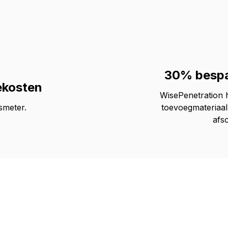
30% bespa
ekosten
WisePenetration 
smeter.
toevoegmateriaal
afs