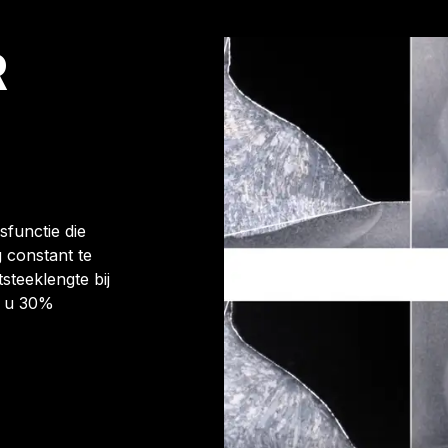
R
sfunctie die
 constant te
steeklengte bij
t u 30%