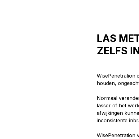
LAS ME
ZELFS I
WisePenetration i
houden, ongeacht 
Normaal verander
lasser of het werk
afwijkingen kunne
inconsistente inbr
WisePenetration 