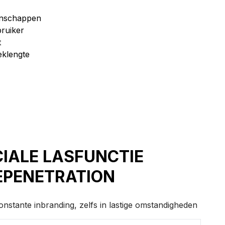
genschappen
ruiker
t
eklengte
CIALE LASFUNCTIE
EPENETRATION
onstante inbranding, zelfs in lastige omstandigheden