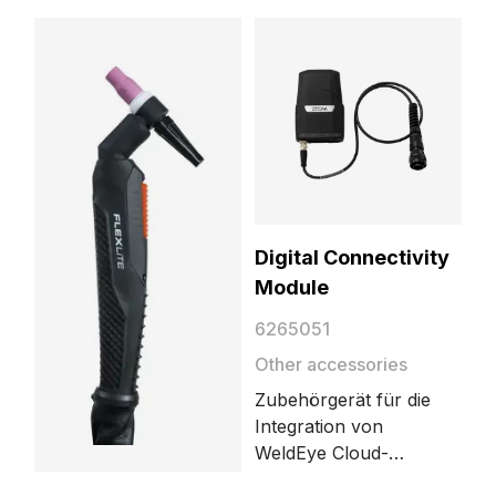
Handschweißtechnik und smarten
Integrationswerkzeugen.
MIG/MAG-Schweißen
MIG-Schweißanwendungen, Ausrüstung und
Techniken
MIG/MAG-Schweißen, Schutzgas
Digital Connectivity
Module
6265051
Other accessories
Zubehörgerät für die
Integration von
WeldEye Cloud-
Diensten. Es sammelt