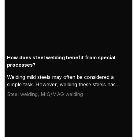
How does steel welding benefit from special
processes?
Welding mild steels may often be considered a
simple task. However, welding these steels has
specific characteristics that can make the welding
Steel welding, MIG/MAG welding
process challenging.