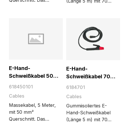
(Länge 5 m) mit 70
Massekabel schließt
mm² Querschnitt.
den
Inklusive
Schweißstromkreis.
Elektrodenhalter
Das Kabel wird von
MYKING Style und
der
DIX-Anschluss.
Schweißstromquelle
an das Werkstück
angeschlossen.
E-Hand-
E-Hand-
Schweißkabel 50
Schweißkabel 70
mm², 5 m MYKING
mm², 5 m
618450101
6184701
Style
Cables
Cables
Massekabel, 5 Meter,
Gummiisoliertes E-
mit 50 mm²
Hand-Schweißkabel
Querschnitt. Das
(Länge 5 m) mit 70
Massekabel schließt
mm² Querschnitt.