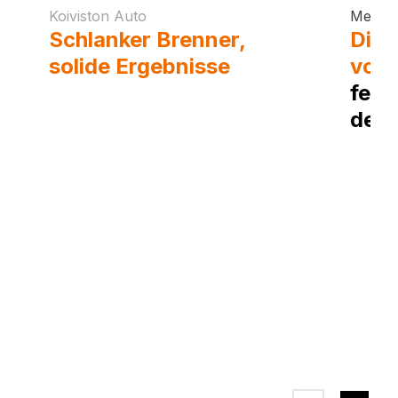
Koiviston Auto
Metos
Schlanker Brenner,
Die 
solide Ergebnisse
– die
von
Aluminium-Lösung
fehl
von Koiviston Auto
den 
Schw
Met