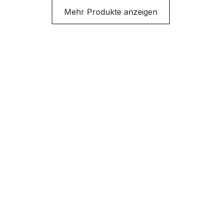
Schweißstromkreis.
Schweißstromkreis.
Mehr Produkte anzeigen
Das Kabel wird von
Das Kabel wird von
der
der
Schweißstromquelle
Schweißstromquelle
an das Werkstück
an das Werkstück
angeschlossen.
angeschlossen.