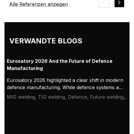
Alle Referenzen anzeigen
VERWANDTE BLOGS
Eurosatory 2026 And the Future of Defence
Manufacturing
Eurosatory 2026 highlighted a clear shift in modern
defence manufacturing. While defence systems are
becoming more digital, networked, and
MIG welding, TIG welding, Defence, Future welding,
autonomous, their foundation remains physical.
Eurosatory 2026
From armoured vehicles and artillery to industrial
resilience, welding quality, steel structures, and
production discipline remain paramount to defence
readiness.