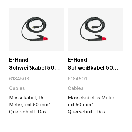
den
Inklusive
Schweißstromkreis.
Elektrodenhalter und
Das Kabel wird von
DIX-Anschluss.
der
Schweißstromquelle
an das Werkstück
angeschlossen.
E-Hand-
E-Hand-
Schweißkabel 50
Schweißkabel 50
mm², 15 m
mm², 5 m
6184503
6184501
Cables
Cables
Massekabel, 15
Massekabel, 5 Meter,
Meter, mit 50 mm²
mit 50 mm²
Querschnitt. Das
Querschnitt. Das
Massekabel schließt
Massekabel schließt
den
den