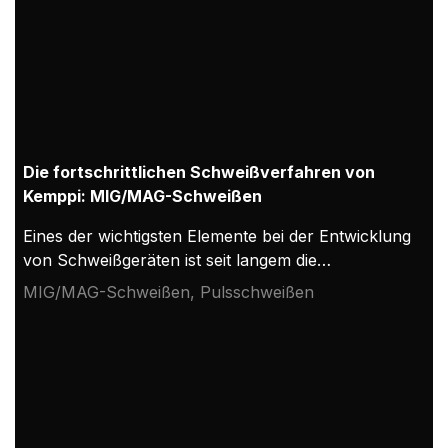
Die fortschrittlichen Schweißverfahren von
Kemppi: MIG/MAG-Schweißen
Eines der wichtigsten Elemente bei der Entwicklung
von Schweißgeräten ist seit langem die
Verbesserung der Schweißverfahren und die
MIG/MAG-Schweißen, Pulsschweißen
Schaffung neuer Verfahrensvarianten. Moderne
Mess- und Lichtbogensteuerungsmethoden haben
eine große Vielfalt an Variationen des
Lichtbogenschweißverfahrens ermöglicht. Diese
fortschrittlichen Schweißverfahren verbessern die
Effizienz der Schweißproduktion und die Qualität