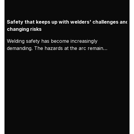
Safety that keeps up with welders' challenges and
changing risks
Welding safety has become increasingly
demanding. The hazards at the arc remain
constant, but modern working conditions mean
exposure can accumulate over longer shifts and in
tighter indoor spaces. As a result, welding PPE
needs to be treated as both protection for the
welder and proof of compliance. At Kemppi,
welding safety PPE is designed and validated in
practice through clear requirements, welder-led
feedback, and verified compliance with EU PPE
Regulation 2016/425, CE marking processes, and
relevant EN standards.