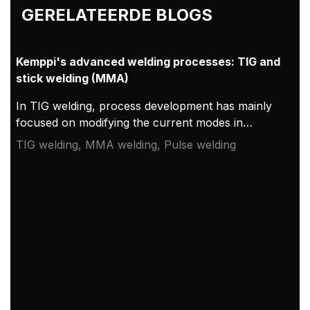
GERELATEERDE BLOGS
Kemppi's advanced welding processes: TIG and
stick welding (MMA)
In TIG welding, process development has mainly
focused on modifying the current modes in
different situations. In practice, this means
TIG welding, MMA welding, Pulse welding
variations of pulse and AC welding, as well as
ignition or tack welding. In the case of pulse
welding, the welding machine user has numerous
choices, as the adjustment possibilities for these
process variations are highly versatile.