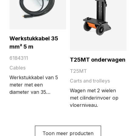
tussen de
lasstroombron en
het werkstuk.
Werkstukkabel 35
mm² 5 m
6184311
T25MT onderwagen
Cables
T25MT
Werkstukkabel van 5
Carts and trolleys
meter met een
Wagen met 2 wielen
diameter van 35
met cilinderinvoer op
mm². De
vloerniveau.
werkstukkabel maakt
het elektrische circuit
voor het lassen
compleet. De kabel
Toon meer producten
wordt aangesloten