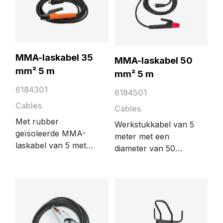
mm². De URANIA 5
wordt aangesloten
is goed geïsoleerd,
tussen de
weegt 500 g en heeft
lasstroombron en
een frame uit
het werkstuk.
koperlegering voor
MMA-laskabel 35
MMA-laskabel 50
een zeer goede
mm² 5 m
mm² 5 m
elektrische geleiding.
6184301
6184501
Cables
Cables
Met rubber
Werkstukkabel van 5
geïsoleerde MMA-
meter met een
laskabel van 5 meter
diameter van 50
met een doorsnede
mm². De
van 35 mm².
werkstukkabel maakt
Inclusief lastang en
het elektrische circuit
DIX-connector.
voor het lassen
compleet. De kabel
wordt aangesloten