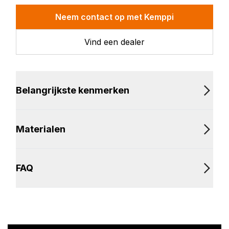
223GVD13-toorts is de Master S
305 een uitstekende stroombron
Neem contact op met Kemppi
voor het betere DC TIG-laswerk.
Vind een dealer
Belangrijkste kenmerken
Materialen
FAQ