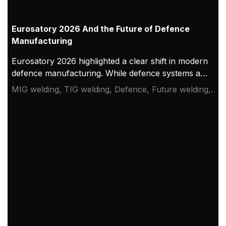
Eurosatory 2026 And the Future of Defence
Manufacturing
Eurosatory 2026 highlighted a clear shift in modern
defence manufacturing. While defence systems are
becoming more digital, networked, and
MIG welding, TIG welding, Defence, Future welding,
autonomous, their foundation remains physical.
Eurosatory 2026
From armoured vehicles and artillery to industrial
resilience, welding quality, steel structures, and
production discipline remain paramount to defence
readiness.